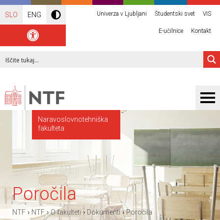
Univerza v Ljubljani
Študentski svet
VIS
SLO
ENG
E-učilnice
Kontakt
Naravoslovnotehniška
fakulteta
Poročila
›
›
›
›
NTF
NTF
O fakulteti
Dokumenti
Poročila