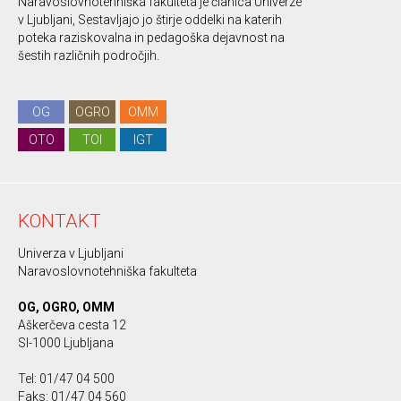
Naravoslovnotehniška fakulteta je članica Univerze
v Ljubljani, Sestavljajo jo štirje oddelki na katerih
poteka raziskovalna in pedagoška dejavnost na
šestih različnih področjih.
OG
OGRO
OMM
OTO
TOI
IGT
KONTAKT
Univerza v Ljubljani
Naravoslovnotehniška fakulteta
OG, OGRO, OMM
Aškerčeva cesta 12
SI-1000 Ljubljana
Tel: 01/47 04 500
Faks: 01/47 04 560