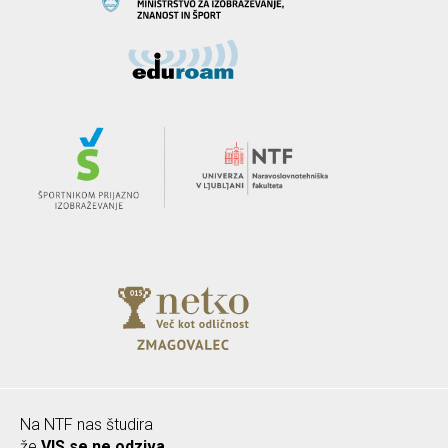
Na NTF nas študira
že
VIS se ne odziva.
.