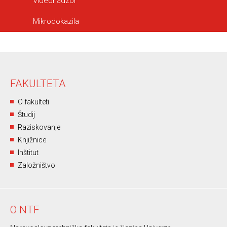
Videonadzor
Mikrodokazila
FAKULTETA
O fakulteti
Študij
Raziskovanje
Knjižnice
Inštitut
Založništvo
O NTF