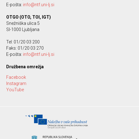
E-pošta:
info@ntf.uni-lj.si
OTGO (OTO, TOI, IGT)
Snežniška ulica 5
SI-1000 Ljubljana
Tel: 01/20 03 200
Faks: 01/20 03 270
E-pošta:
info@ntf.uni-lj.si
Družbena omrežja
Facebook
Instagram
YouTube