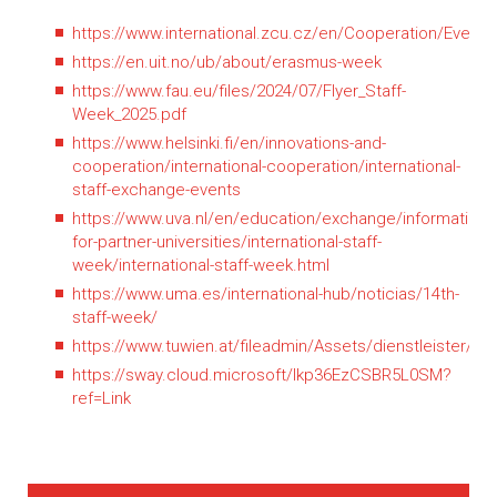
https://www.international.zcu.cz/en/Cooperation/Events
https://en.uit.no/ub/about/erasmus-week
https://www.fau.eu/files/2024/07/Flyer_Staff-
Week_2025.pdf
https://www.helsinki.fi/en/innovations-and-
cooperation/international-cooperation/international-
staff-exchange-events
https://www.uva.nl/en/education/exchange/information-
for-partner-universities/international-staff-
week/international-staff-week.html
https://www.uma.es/international-hub/noticias/14th-
staff-week/
https://www.tuwien.at/fileadmin/Assets/dienstleister/i
https://sway.cloud.microsoft/lkp36EzCSBR5L0SM?
ref=Link