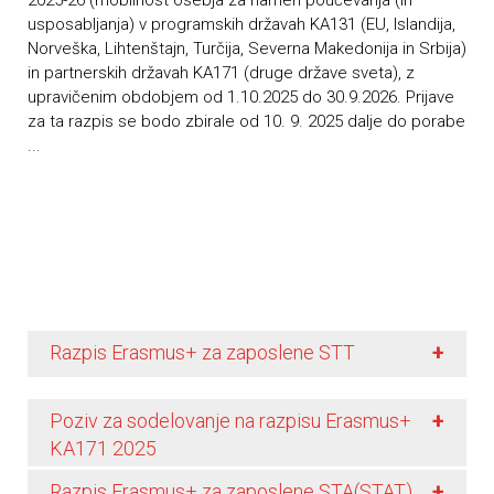
2025-26 (mobilnost osebja za namen poučevanja (in
usposabljanja) v programskih državah KA131 (EU, Islandija,
Norveška, Lihtenštajn, Turčija, Severna Makedonija in Srbija)
in partnerskih državah KA171 (druge države sveta), z
upravičenim obdobjem od 1.10.2025 do 30.9.2026. Prijave
za ta razpis se bodo zbirale od 10. 9. 2025 dalje do porabe
...
+
Razpis Erasmus+ za zaposlene STT
+
Poziv za sodelovanje na razpisu Erasmus+
KA171 2025
+
Razpis Erasmus+ za zaposlene STA(STAT)