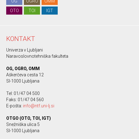
OG
OGRO
OMM
OTO
TOI
IGT
KONTAKT
Univerza v Ljubljani
Naravoslovnotehniška fakulteta
OG, OGRO, OMM
Aškerčeva cesta 12
SI-1000 Ljubljana
Tel: 01/47 04 500
Faks: 01/47 04 560
E-pošta:
info@ntf.uni-lj.si
OTGO (OTO, TOI, IGT)
Snežniška ulica 5
SI-1000 Ljubljana