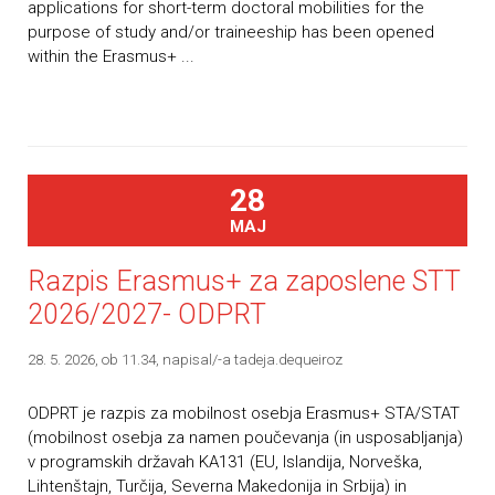
applications for short-term doctoral mobilities for the
purpose of study and/or traineeship has been opened
within the Erasmus+ ...
28
MAJ
Razpis Erasmus+ za zaposlene STT
2026/2027- ODPRT
28. 5. 2026, ob 11.34
, napisal/-a tadeja.dequeiroz
ODPRT je razpis za mobilnost osebja Erasmus+ STA/STAT
(mobilnost osebja za namen poučevanja (in usposabljanja)
v programskih državah KA131 (EU, Islandija, Norveška,
Lihtenštajn, Turčija, Severna Makedonija in Srbija) in