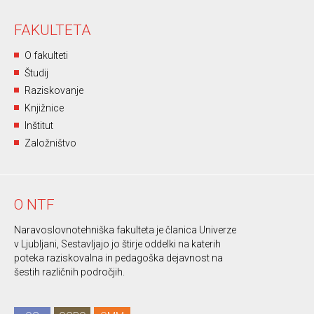
FAKULTETA
O fakulteti
Študij
Raziskovanje
Knjižnice
Inštitut
Založništvo
O NTF
Naravoslovnotehniška fakulteta je članica Univerze
v Ljubljani, Sestavljajo jo štirje oddelki na katerih
poteka raziskovalna in pedagoška dejavnost na
šestih različnih področjih.