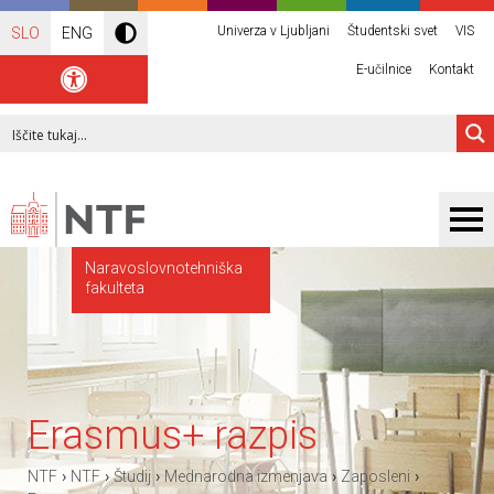
Univerza v Ljubljani
Študentski svet
VIS
SLO
ENG
E-učilnice
Kontakt
Naravoslovnotehniška
fakulteta
Erasmus+ razpis
›
›
›
›
›
NTF
NTF
Študij
Mednarodna izmenjava
Zaposleni