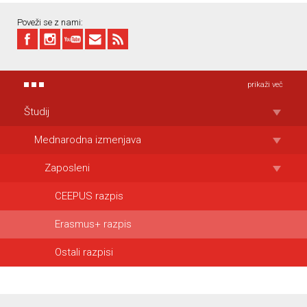
Poveži se z nami:
prikaži več
Študij
Mednarodna izmenjava
Zaposleni
CEEPUS razpis
Erasmus+ razpis
Ostali razpisi