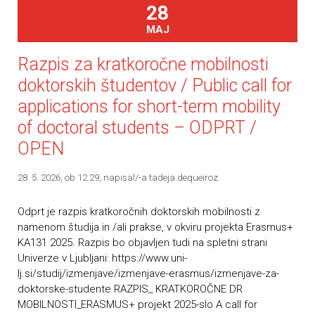
28
MAJ
Razpis za kratkoročne mobilnosti
doktorskih študentov / Public call for
applications for short-term mobility
of doctoral students – ODPRT /
OPEN
28. 5. 2026, ob 12.29
, napisal/-a tadeja.dequeiroz
Odprt je razpis kratkoročnih doktorskih mobilnosti z
namenom študija in /ali prakse, v okviru projekta Erasmus+
KA131 2025. Razpis bo objavljen tudi na spletni strani
Univerze v Ljubljani: https://www.uni-
lj.si/studij/izmenjave/izmenjave-erasmus/izmenjave-za-
doktorske-studente RAZPIS_ KRATKOROČNE DR
MOBILNOSTI_ERASMUS+ projekt 2025-slo A call for