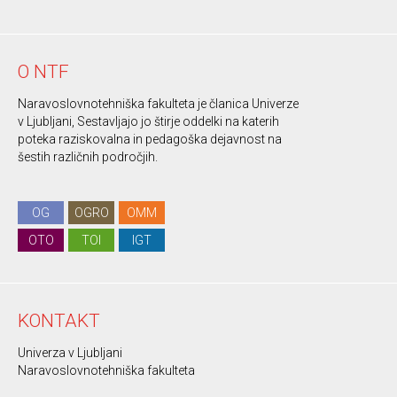
O NTF
Naravoslovnotehniška fakulteta je članica Univerze
v Ljubljani, Sestavljajo jo štirje oddelki na katerih
poteka raziskovalna in pedagoška dejavnost na
šestih različnih področjih.
OG
OGRO
OMM
OTO
TOI
IGT
KONTAKT
Univerza v Ljubljani
Naravoslovnotehniška fakulteta