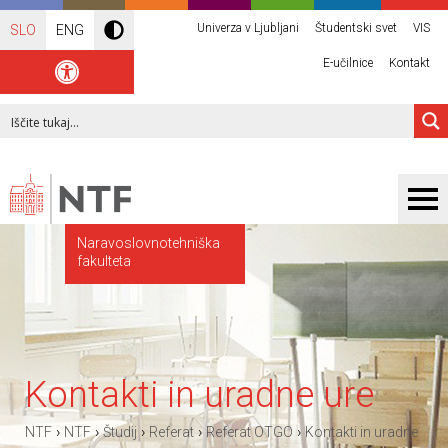
Univerza v Ljubljani
Študentski svet
VIS
SLO
ENG
E-učilnice
Kontakt
Naravoslovnotehniška
fakulteta
Kontakti in uradne ure
›
›
›
›
›
NTF
NTF
Študij
Referat
Referat OTGO
Kontakti in uradne