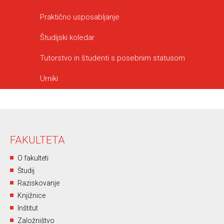
Praktično usposabljanje
Študijski koledar
Tutorstvo in študenti s posebnim statusom
Urniki
FAKULTETA
O fakulteti
Študij
Raziskovanje
Knjižnice
Inštitut
Založništvo