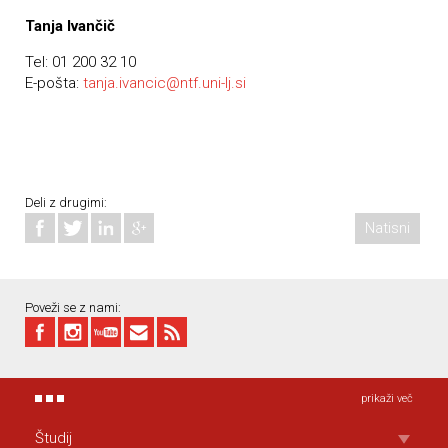
Tanja Ivančič
Tel: 01 200 32 10
E-pošta:
tanja.ivancic@ntf.uni-lj.si
Deli z drugimi:
Natisni
Poveži se z nami:
prikaži več
Študij