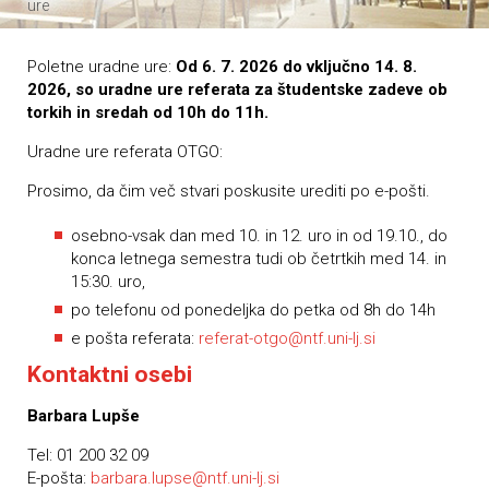
ure
Poletne uradne ure:
Od 6. 7. 2026 do vključno 14. 8.
2026, so uradne ure referata za študentske zadeve ob
torkih in sredah od 10h do 11h.
Uradne ure referata OTGO:
Prosimo, da čim več stvari poskusite urediti po e-pošti.
osebno-vsak dan med 10. in 12. uro in od 19.10., do
konca letnega semestra tudi ob četrtkih med 14. in
15:30. uro,
po telefonu od ponedeljka do petka od 8h do 14h
e pošta referata:
referat-otgo@ntf.uni-lj.si
Kontaktni osebi
Barbara Lupše
Tel: 01 200 32 09
E-pošta:
barbara.lupse@ntf.uni-lj.si