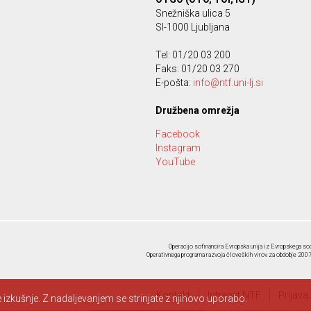
Snežniška ulica 5
SI-1000 Ljubljana
Tel: 01/20 03 200
Faks: 01/20 03 270
E-pošta:
info@ntf.uni-lj.si
Družbena omrežja
Facebook
Instagram
YouTube
Operacijo sofinancira Evropska unija iz Evropskega soc
Operativnega programa razvoja človeških virov za obdobje 2007-
Kontakt
Intranet NTF
Prijava
izkušnje. Z nadaljevanjem se strinjate z njihovo uporabo.