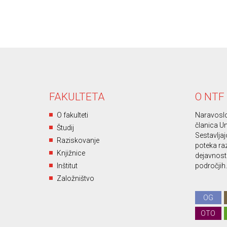
FAKULTETA
O NTF
O fakulteti
Naravoslo
članica Un
Študij
Sestavljajo
Raziskovanje
poteka ra
Knjižnice
dejavnost 
Inštitut
področjih.
Založništvo
OG
OTO