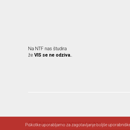
Na NTF nas študira
že
VIS se ne odziva.
.
© 2026 Naravoslovnotehniška fakulteta.
Piškotke uporabljamo za zagotavljanje boljše uporabniške 