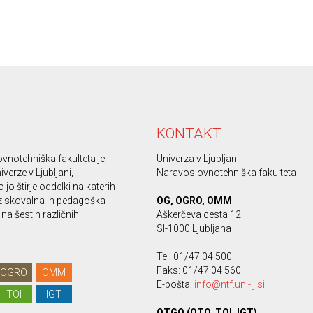
KONTAKT
vnotehniška fakulteta je
Univerza v Ljubljani
iverze v Ljubljani,
Naravoslovnotehniška fakulteta
 jo štirje oddelki na katerih
ziskovalna in pedagoška
OG, OGRO, OMM
na šestih različnih
Aškerčeva cesta 12
SI-1000 Ljubljana
Tel: 01/47 04 500
Faks: 01/47 04 560
OGRO
OMM
E-pošta:
info@ntf.uni-lj.si
TOI
IGT
OTGO (OTO, TOI, IGT)