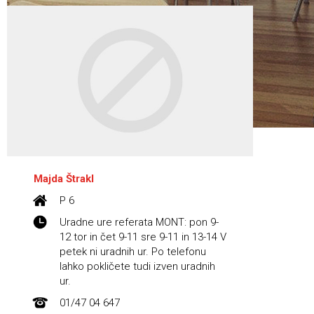
Majda Štrakl
P 6
Uradne ure referata MONT: pon 9-
12 tor in čet 9-11 sre 9-11 in 13-14 V
petek ni uradnih ur. Po telefonu
lahko pokličete tudi izven uradnih
ur.
01/47 04 647