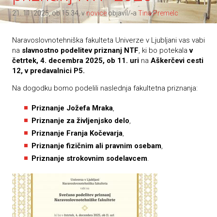
21. 11. 2025, ob 15.34, v
novice
objavil/-a
Tina Premelc
Naravoslovnotehniška fakulteta Univerze v Ljubljani vas vabi
na
slavnostno podelitev priznanj NTF
, ki bo potekala
v
četrtek, 4. decembra 2025, ob 11. uri
na
Aškerčevi cesti
12, v predavalnici P5.
Na dogodku bomo podelili naslednja fakultetna priznanja:
Priznanje Jožefa Mraka
,
Priznanje za življenjsko delo
,
Priznanje Franja Kočevarja
,
Priznanje fizičnim ali pravnim osebam
,
Priznanje strokovnim sodelavcem
.