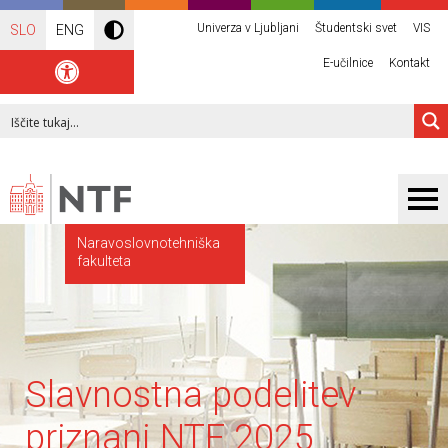
Univerza v Ljubljani
Študentski svet
VIS
SLO
ENG
E-učilnice
Kontakt
Naravoslovnotehniška
fakulteta
Slavnostna podelitev
priznanj NTF 2025