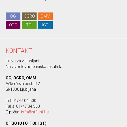
OG
OGRO
OMM
OTO
TOI
IGT
KONTAKT
Univerza v Ljubljani
Naravoslovnotehniška fakulteta
OG, OGRO, OMM
Aškerčeva cesta 12
SI-1000 Ljubljana
Tel: 01/47 04 500
Faks: 01/47 04 560
E-pošta:
info@ntf.uni-lj.si
OTGO (OTO, TOI, IGT)