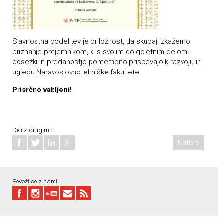
Slavnostna podelitev je priložnost, da skupaj izkažemo
priznanje prejemnikom, ki s svojim dolgoletnim delom,
dosežki in predanostjo pomembno prispevajo k razvoju in
ugledu Naravoslovnotehniške fakultete.
Prisrčno vabljeni!
Deli z drugimi:
Natisni
Poveži se z nami: