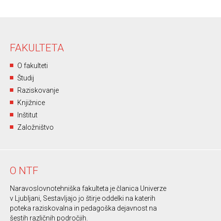
FAKULTETA
O fakulteti
Študij
Raziskovanje
Knjižnice
Inštitut
Založništvo
O NTF
Naravoslovnotehniška fakulteta je članica Univerze
v Ljubljani, Sestavljajo jo štirje oddelki na katerih
poteka raziskovalna in pedagoška dejavnost na
šestih različnih področjih.