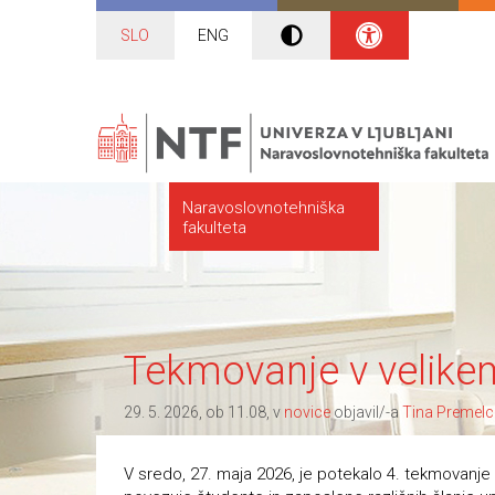
SLO
ENG
Naravoslovnotehniška
fakulteta
Tekmovanje v velike
29. 5. 2026, ob 11.08, v
novice
objavil/-a
Tina Premelc
V sredo, 27. maja 2026, je potekalo 4. tekmovanje U