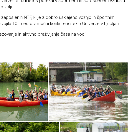
niverze, je tudi letos potekal v športnem in sproščenem vzdušju
o voljo.
 zaposlenih NTF, ki je z dobro usklajeno vožnjo in športnim
vojila 10. mesto v močni konkurenci ekip Univerze v Ljubljani.
zovanje in aktivno preživljanje časa na vodi.