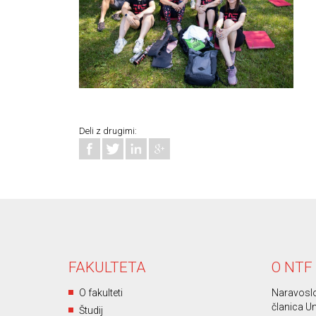
Deli z drugimi:
FAKULTETA
O NTF
O fakulteti
Naravoslo
članica Un
Študij