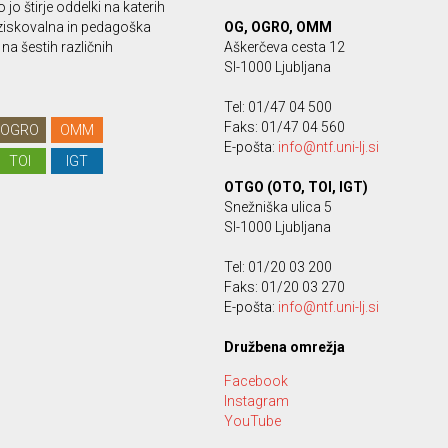
 jo štirje oddelki na katerih
ziskovalna in pedagoška
OG, OGRO, OMM
na šestih različnih
Aškerčeva cesta 12
SI-1000 Ljubljana
Tel: 01/47 04 500
Faks: 01/47 04 560
OGRO
OMM
E-pošta:
info@ntf.uni-lj.si
TOI
IGT
OTGO (OTO, TOI, IGT)
Snežniška ulica 5
SI-1000 Ljubljana
Tel: 01/20 03 200
Faks: 01/20 03 270
E-pošta:
info@ntf.uni-lj.si
Družbena omrežja
Facebook
Instagram
YouTube