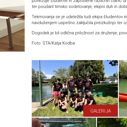
povezuje študente in zaposlene različnih članic u
ter poudaril timsko sodelovanje, ekipni duh in dobr
Tekmovanja se je udeležila tudi ekipa študentov in
navdušenjem uspešno zaključila preizkušnjo ter os
Dogodek je bil odlična priložnost za druženje, pove
Foto: STA/Katja Kodba
GALERIJA