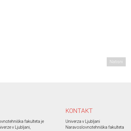
Natisni
KONTAKT
vnotehniška fakulteta je
Univerza v Ljubljani
iverze v Ljubljani,
Naravoslovnotehniška fakulteta