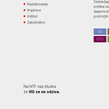
Sestavljajo
Raziskovanje
poteka ra
Knjižnice
dejavnost 
Inštitut
področjih.
Založništvo
OG
OTO
Na NTF nas študira
že
VIS se ne odziva.
.