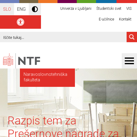
Univerza v Ljubljani
Študentski svet
VIS
SLO
ENG
E-učilnice
Kontakt
Naravoslovnotehniška
fakulteta
Razpis tem za
Prešernove nagrade za