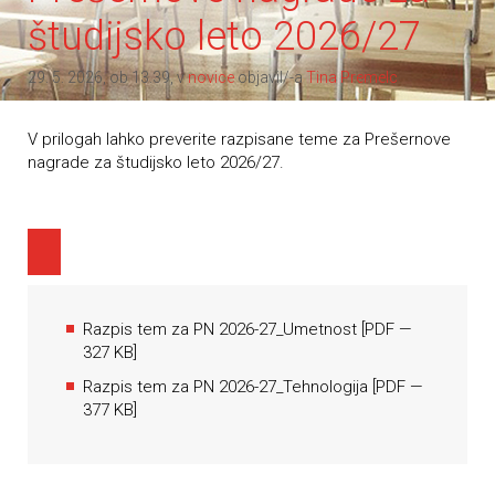
študijsko leto 2026/27
29. 5. 2026, ob 13.39, v
novice
objavil/-a
Tina Premelc
V prilogah lahko preverite razpisane teme za Prešernove
nagrade za študijsko leto 2026/27.
Razpis tem za PN 2026-27_Umetnost
[
PDF
—
327 KB]
Razpis tem za PN 2026-27_Tehnologija
[
PDF
—
377 KB]