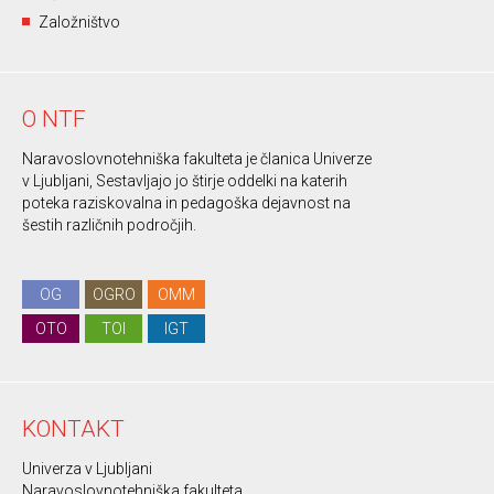
Založništvo
O NTF
Naravoslovnotehniška fakulteta je članica Univerze
v Ljubljani, Sestavljajo jo štirje oddelki na katerih
poteka raziskovalna in pedagoška dejavnost na
šestih različnih področjih.
OG
OGRO
OMM
OTO
TOI
IGT
KONTAKT
Univerza v Ljubljani
Naravoslovnotehniška fakulteta