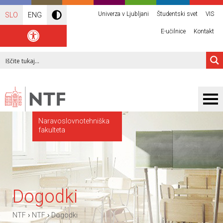
Univerza v Ljubljani
Študentski svet
VIS
SLO
ENG
E-učilnice
Kontakt
Naravoslovnotehniška
fakulteta
Dogodki
›
›
NTF
NTF
Dogodki