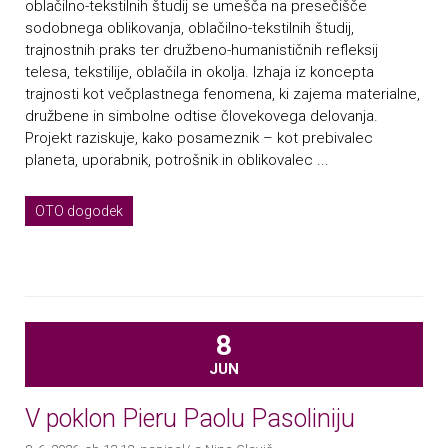
oblačilno-tekstilnih študij se umešča na presečišče
sodobnega oblikovanja, oblačilno-tekstilnih študij,
trajnostnih praks ter družbeno-humanističnih refleksij
telesa, tekstilije, oblačila in okolja. Izhaja iz koncepta
trajnosti kot večplastnega fenomena, ki zajema materialne,
družbene in simbolne odtise človekovega delovanja.
Projekt raziskuje, kako posameznik – kot prebivalec
planeta, uporabnik, potrošnik in oblikovalec ...
OTO dogodek
8
JUN
V poklon Pieru Paolu Pasoliniju