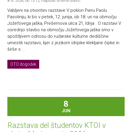
8. 6. 2026, ob 13.12
, napisal/-a Nina Glavič
Vabljeni na otvoritev razstave V poklon Pieru Paolu
Pasoliniju, ki bo v petek, 12. junija, ob 18. uri na območju
Jožefovega jaška, Prešernova ulica 21, Idrija . O razstavi V
osrednjo stavbo na območju Jožefovega jaška smo v
spoštljivem odnosu do rudarske kulturne dediščine
umestili razstavo, kjer z jezikom idrijske klekljane čipke in
širše s ...
OTO dogodek
8
JUN
Razstava del študentov KTOI v