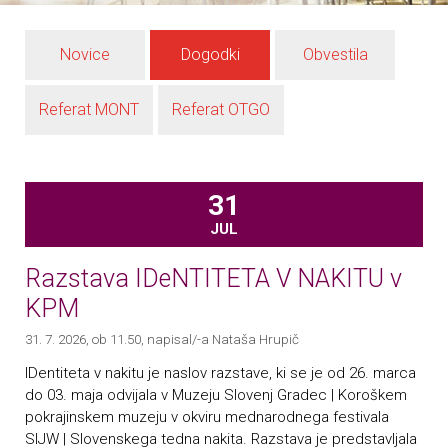
Novice
Dogodki
Obvestila
Referat MONT
Referat OTGO
31
JUL
Razstava IDeNTITETA V NAKITU v
KPM
31. 7. 2026, ob 11.50
, napisal/-a Nataša Hrupič
IDentiteta v nakitu je naslov razstave, ki se je od 26. marca
do 03. maja odvijala v Muzeju Slovenj Gradec | Koroškem
pokrajinskem muzeju v okviru mednarodnega festivala
SIJW | Slovenskega tedna nakita. Razstava je predstavljala