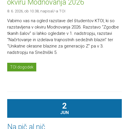
okviru Modnovanja 2026
8. 6. 2026, ob 10.38
, napisal/-a TOI
Vabimo vas na ogled razstave del študentov KTOI, ki so
razstavljena v okviru Modnovanja 2026. Razstavo “Zgodbe
tkanih šalov” si lahko ogledate v 1. nadstropju, razstavi
“Načrtovanje in izdelava trajnostnih sedežnih blazin” ter
“Unikatne okrasne blazine za generacijo Z” pa v 3.
nadstropju na Snežniški 5.
TOI dogodek
2
JUN
Na pič al nič