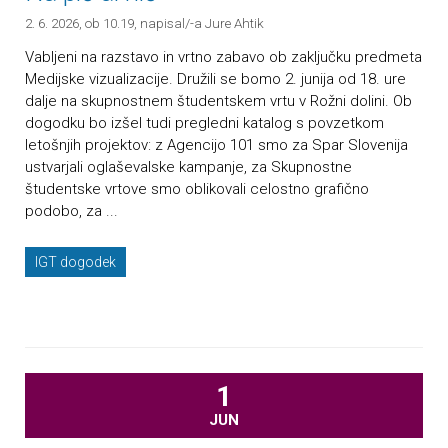
2. 6. 2026, ob 10.19
, napisal/-a Jure Ahtik
Vabljeni na razstavo in vrtno zabavo ob zaključku predmeta
Medijske vizualizacije. Družili se bomo 2. junija od 18. ure
dalje na skupnostnem študentskem vrtu v Rožni dolini. Ob
dogodku bo izšel tudi pregledni katalog s povzetkom
letošnjih projektov: z Agencijo 101 smo za Spar Slovenija
ustvarjali oglaševalske kampanje, za Skupnostne
študentske vrtove smo oblikovali celostno grafično
podobo, za ...
IGT dogodek
1
JUN