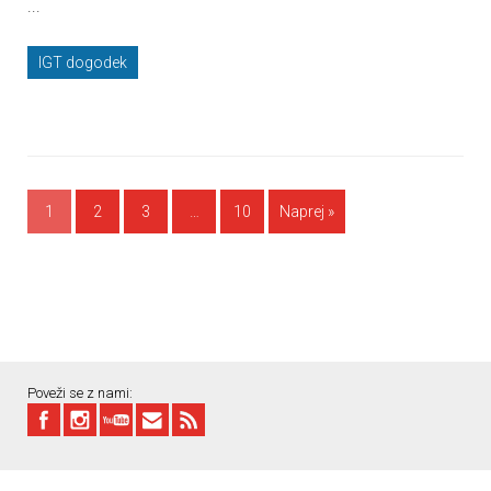
...
IGT dogodek
1
2
3
…
10
Naprej »
Poveži se z nami: