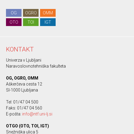
OG
OGRO
OMM
OTO
TOI
IGT
KONTAKT
Univerza v Ljubljani
Naravoslovnotehniška fakulteta
OG, OGRO, OMM
Aškerčeva cesta 12
SI-1000 Ljubljana
Tel: 01/47 04 500
Faks: 01/47 04 560
E-pošta:
info@ntf.uni-lj.si
OTGO (OTO, TOI, IGT)
Snežniška ulica 5