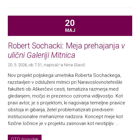
20
MAJ
Robert Sochacki: Meja prehajanja
v
ulični Galeriji Mitnica
20. 5. 2026, ob 7.51
, napisal/-a Nina Glavič
Nov projekt poljskega umetnika Roberta Sochackega,
razstavljen v odsluženi mitnici pri Naravoslovnotehniški
fakulteti ob Aškerčevi cesti, tematizira razmerja med
gledanjem, močjo in prezenco oziroma vidljivostjo. Kot
pravi avtor, je s projektom, ki nagovarja temeljne pravice
obstoja in gibanja, želel problematizirati predvsem
institucionalne mehanizme nadzora. Koncept meje kot
fizične ločnice je v projektu zasnovan kot neotipljiv ...
OTO dogodek