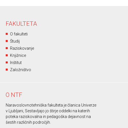
FAKULTETA
O fakulteti
Študij
Raziskovanje
Knjižnice
Inštitut
Založništvo
O NTF
Naravoslovnotehniška fakulteta je članica Univerze
v Ljubljani, Sestavljajo jo štirje oddelki na katerih
poteka raziskovalna in pedagoška dejavnost na
šestih različnih področjih.