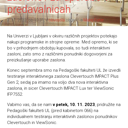
predavalnicah
7. 11. 2023, ob 10.31, v
obvestila
objavil/-a
Matej Fister
Na Univerzi v Ljubljani v okviru različnih projektov potekajo
nakupi programske in strojne opreme. Med opremo, ki se
bo v prihodnjem obdobju kupovala, so tudi interaktivni
zasloni, zato smo z različnimi ponudniki dogovorjeni za
preizkušanje uporabe zaslona.
Konec septembra smo na Pedagoški fakulteti UL že izvedli
testiranje interaktivnega zaslona Clevertouch IMPACT Plus
Gen 2, sedaj pa imamo na voljo dva nova interaktivna
zaslona, in sicer Clevertouch IMPACT Lux ter ViewSonic
IFP7552.
Vabimo vas, da se nam
v petek, 10. 11. 2023
, pridružite na
Pedagoški fakulteti UL (pred kabinetom 066) na
individualnem testiranju interaktivnih zaslonov ponudnikov
Clevertouch in ViewSonic.