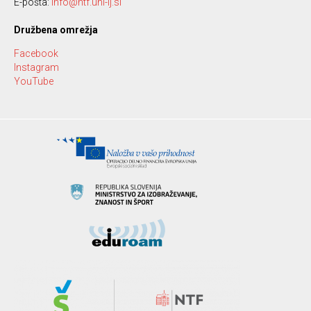
E-pošta:
info@ntf.uni-lj.si
Družbena omrežja
Facebook
Instagram
YouTube