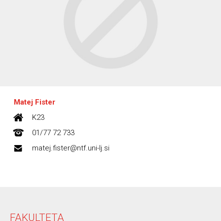
Matej Fister
K23
01/77 72 733
matej.fister@ntf.uni-lj.si
FAKULTETA