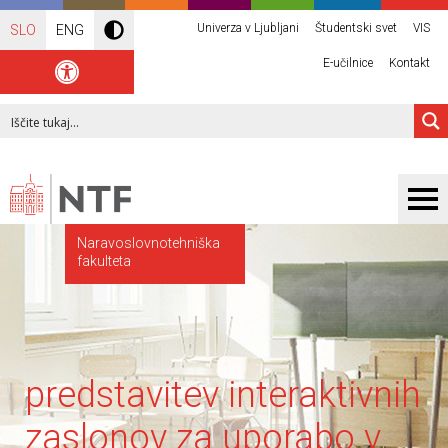
Univerza v Ljubljani
Študentski svet
VIS
SLO
ENG
E-učilnice
Kontakt
Naravoslovnotehniška
fakulteta
predstavitev interaktivnih
zaslonov za uporabo v