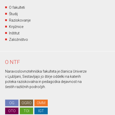
O fakulteti
Študij
Raziskovanje
Knjižnice
Inštitut
Založništvo
O NTF
Naravoslovnotehniška fakulteta je članica Univerze
v Ljubljani, Sestavljajo jo štirje oddelki na katerih
poteka raziskovalna in pedagoška dejavnost na
šestih različnih področjih.
OG
OGRO
OMM
OTO
TOI
IGT