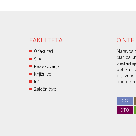
FAKULTETA
O NTF
O fakulteti
Naravoslo
članica Un
Študij
Sestavljajo
Raziskovanje
poteka ra
Knjižnice
dejavnost 
Inštitut
področjih.
Založništvo
OG
OTO