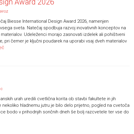
esign Award 2026
eiroz
ečaj Biesse International Design Award 2026, namenjen
vsega sveta. Natečaj spodbuja razvoj inovativnih konceptov na
n materialov. Udeleženci morajo zasnovati izdelek ali pohištveni
, pri čemer je ključni poudarek na uporabi vsaj dveh materialov
eč
lc
kih urah uredili cvetlična korita ob stavbi fakultete in jih
še nekoliko hladnemu jutru je bilo delo prijetno, pogled na cvetoča
etlice bodo v prihodnjih sončnih dneh še bolj razcvetele ter vse do