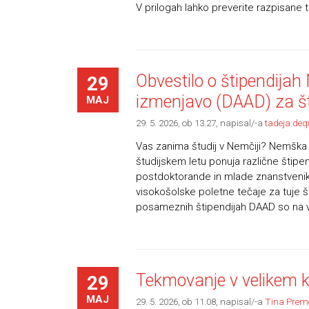
V prilogah lahko preverite razpisane
Obvestilo o štipendij
29
izmenjavo (DAAD) za š
MAJ
29. 5. 2026, ob 13.27
, napisal/-a
tadeja.deq
Vas zanima študij v Nemčiji? Nemška
študijskem letu ponuja različne štipe
postdoktorande in mlade znanstvenike,
visokošolske poletne tečaje za tuje 
posameznih štipendijah DAAD so na vo
Tekmovanje v velikem 
29
MAJ
29. 5. 2026, ob 11.08
, napisal/-a
Tina Prem