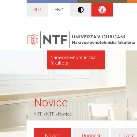
SLO
ENG
Naravoslovnotehniška
fakulteta
Novice
›
›
NTF
NTF
Novice
Novice
Dogodki
Obvestil