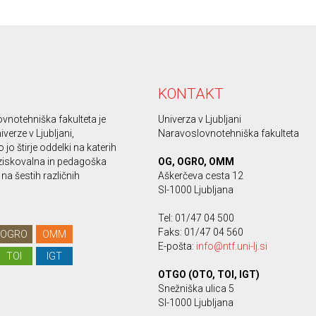
KONTAKT
vnotehniška fakulteta je
Univerza v Ljubljani
iverze v Ljubljani,
Naravoslovnotehniška fakulteta
 jo štirje oddelki na katerih
ziskovalna in pedagoška
OG, OGRO, OMM
na šestih različnih
Aškerčeva cesta 12
SI-1000 Ljubljana
Tel: 01/47 04 500
Faks: 01/47 04 560
OGRO
OMM
E-pošta:
info@ntf.uni-lj.si
TOI
IGT
OTGO (OTO, TOI, IGT)
Snežniška ulica 5
SI-1000 Ljubljana