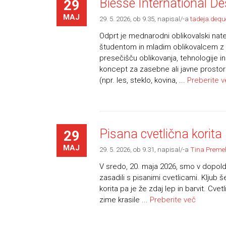
Biesse International D
29
MAJ
29. 5. 2026, ob 9.35
, napisal/-a
tadeja.dequ
Odprt je mednarodni oblikovalski nat
študentom in mladim oblikovalcem z 
presečišču oblikovanja, tehnologije i
koncept za zasebne ali javne prostore
(npr. les, steklo, kovina, ...
Preberite v
Pisana cvetlična korita
29
MAJ
29. 5. 2026, ob 9.31
, napisal/-a
Tina Preme
V sredo, 20. maja 2026, smo v dopoldans
zasadili s pisanimi cvetlicami. Kljub 
korita pa je že zdaj lep in barvit. Cv
zime krasile ...
Preberite več