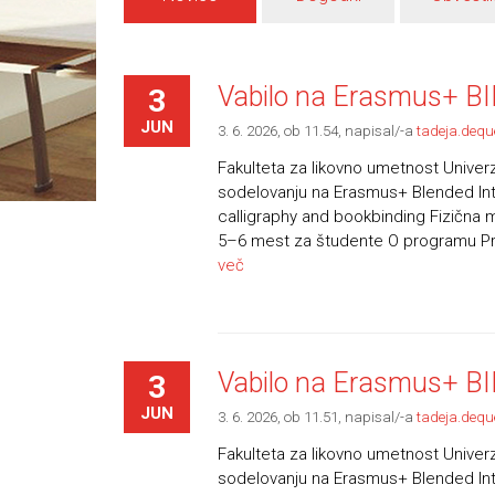
Vabilo na Erasmus+ BIP
3
JUN
3. 6. 2026, ob 11.54
, napisal/-a
tadeja.dequ
Fakulteta za likovno umetnost Univerz
sodelovanju na Erasmus+ Blended Int
calligraphy and bookbinding Fizična mob
5–6 mest za študente O programu Pr
več
Vabilo na Erasmus+ BIP 
3
JUN
3. 6. 2026, ob 11.51
, napisal/-a
tadeja.dequ
Fakulteta za likovno umetnost Univerz
sodelovanju na Erasmus+ Blended Int