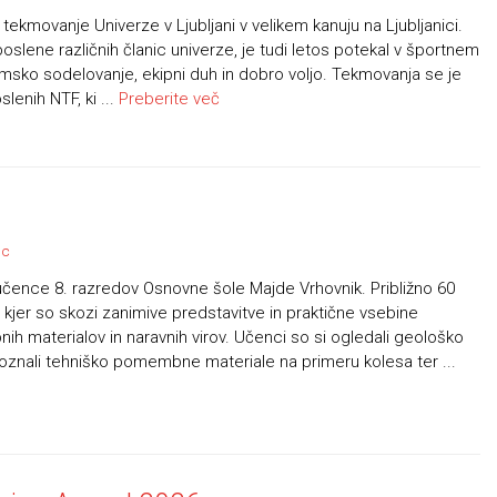
 tekmovanje Univerze v Ljubljani v velikem kanuju na Ljubljanici.
slene različnih članic univerze, je tudi letos potekal v športnem
imsko sodelovanje, ekipni duh in dobro voljo. Tekmovanja se je
lenih NTF, ki ...
Preberite več
lc
 učence 8. razredov Osnovne šole Majde Vrhovnik. Približno 60
kjer so skozi zanimive predstavitve in praktične vsebine
ih materialov in naravnih virov. Učenci so si ogledali geološko
spoznali tehniško pomembne materiale na primeru kolesa ter ...