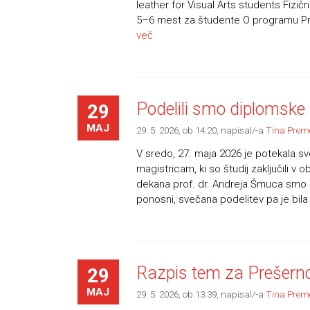
leather for Visual Arts students Fizičn
5–6 mest za študente O programu Pr
več
Podelili smo diplomske
29
MAJ
29. 5. 2026, ob 14.20
, napisal/-a
Tina Prem
V sredo, 27. maja 2026 je potekala s
magistricam, ki so študij zaključili v
dekana prof. dr. Andreja Šmuca smo 
ponosni, svečana podelitev pa je bila 
Razpis tem za Prešerno
29
MAJ
29. 5. 2026, ob 13.39
, napisal/-a
Tina Prem