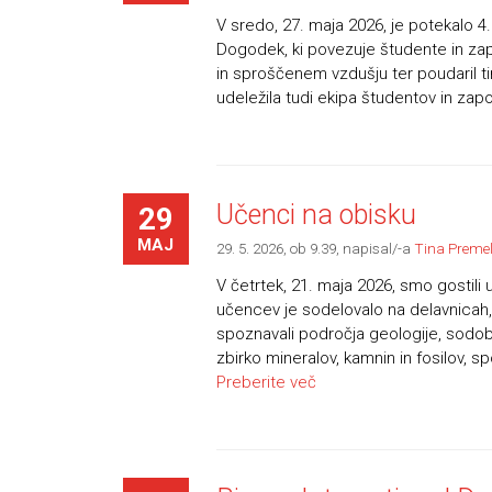
V sredo, 27. maja 2026, je potekalo 4.
Dogodek, ki povezuje študente in zapo
in sproščenem vzdušju ter poudaril t
udeležila tudi ekipa študentov in zapos
Učenci na obisku
29
MAJ
29. 5. 2026, ob 9.39
, napisal/-a
Tina Preme
V četrtek, 21. maja 2026, smo gostili
učencev je sodelovalo na delavnicah, 
spoznavali področja geologije, sodobn
zbirko mineralov, kamnin in fosilov, 
Preberite več