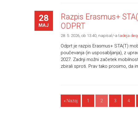
Razpis Erasmus+ STA(T)
28
ODPRT
MAJ
28. 5. 2026, ob 13.40
, napisal/-a
tadeja.deq
Odprt je razpis Erasmus+ STA(T) mobi
poučevanja (in usposabljanja), z upra
2027. Zadnji možni začetek mobilnosti
zbirali sproti. Prav tako prosimo, da im
« Nazaj
1
2
3
4