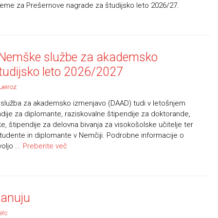
 teme za Prešernove nagrade za študijsko leto 2026/27.
ah Nemške službe za akademsko
tudijsko leto 2026/2027
ueiroz
 služba za akademsko izmenjavo (DAAD) tudi v letošnjem
ndije za diplomante, raziskovalne štipendije za doktorande,
 štipendije za delovna bivanja za visokošolske učitelje ter
študente in diplomante v Nemčiji. Podrobne informacije o
ljo ...
Preberite več
kanuju
elc