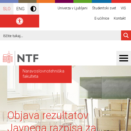
Univerza v Ljubljani
Študentski svet
VIS
SLO
ENG
E-učilnice
Kontakt
Naravoslovnotehniška
fakulteta
Objava rezultatov
Javnega razpisa za