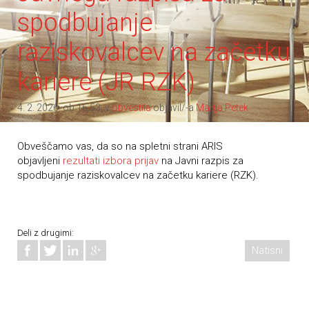
spodbujanje
raziskovalcev na začetku
kariere (JR RZK)
4. 2. 2026, ob 16.53, v
obvestila
objavil/-a
Marija Petek
Obveščamo vas, da so na spletni strani ARIS
objavljeni
rezultati izbora prijav
na Javni razpis za
spodbujanje raziskovalcev na začetku kariere (RZK).
Deli z drugimi:
Natisni