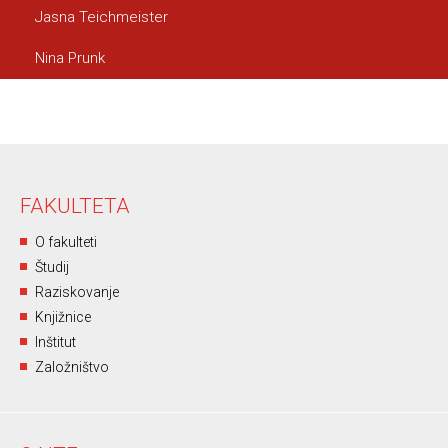
Jasna Teichmeister
Nina Prunk
FAKULTETA
O fakulteti
Študij
Raziskovanje
Knjižnice
Inštitut
Založništvo