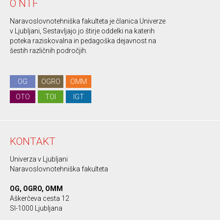
O NTF
Naravoslovnotehniška fakulteta je članica Univerze
v Ljubljani, Sestavljajo jo štirje oddelki na katerih
poteka raziskovalna in pedagoška dejavnost na
šestih različnih področjih.
OG
OGRO
OMM
OTO
TOI
IGT
KONTAKT
Univerza v Ljubljani
Naravoslovnotehniška fakulteta
OG, OGRO, OMM
Aškerčeva cesta 12
SI-1000 Ljubljana