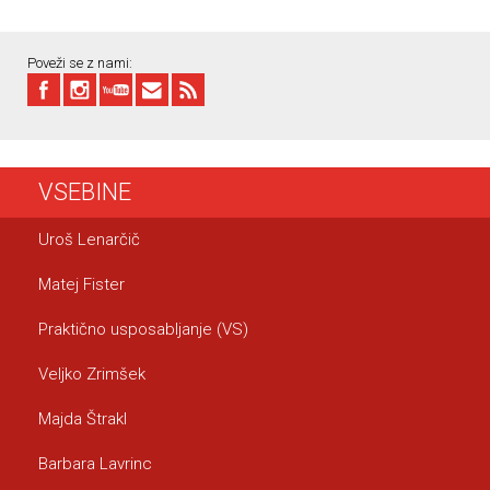
Poveži se z nami:
VSEBINE
Uroš Lenarčič
Matej Fister
Praktično usposabljanje (VS)
Veljko Zrimšek
Majda Štrakl
Barbara Lavrinc