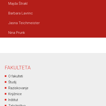
Majda Štrakl
Barbara Lavrinc
Jasna Teichmeister
Nina Prunk
FAKULTETA
O fakulteti
Študij
Raziskovanje
Knjižnice
Inštitut
Založništvo