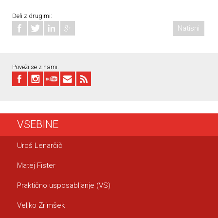
Deli z drugimi:
Natisni
Poveži se z nami:
VSEBINE
Uroš Lenarčič
Matej Fister
Praktično usposabljanje (VS)
Veljko Zrimšek