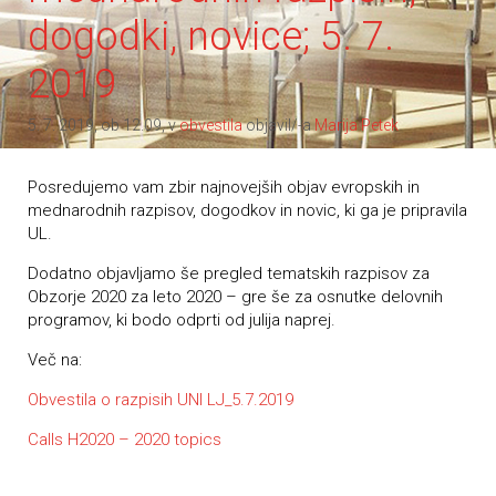
dogodki, novice; 5. 7.
2019
5. 7. 2019, ob 12.09, v
obvestila
objavil/-a
Marija Petek
Posredujemo vam zbir najnovejših objav evropskih in
mednarodnih razpisov, dogodkov in novic, ki ga je pripravila
UL.
Dodatno objavljamo še pregled tematskih razpisov za
Obzorje 2020 za leto 2020 – gre še za osnutke delovnih
programov, ki bodo odprti od julija naprej.
Več na:
Obvestila o razpisih UNI LJ_5.7.2019
Calls H2020 – 2020 topics