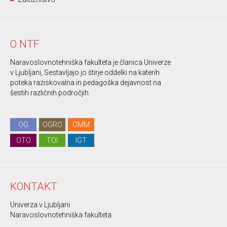
O NTF
Naravoslovnotehniška fakulteta je članica Univerze
v Ljubljani, Sestavljajo jo štirje oddelki na katerih
poteka raziskovalna in pedagoška dejavnost na
šestih različnih področjih.
OG
OGRO
OMM
OTO
TOI
IGT
KONTAKT
Univerza v Ljubljani
Naravoslovnotehniška fakulteta