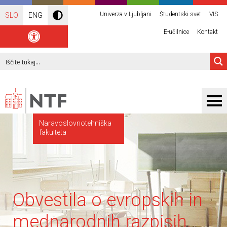
Univerza v Ljubljani
Študentski svet
VIS
SLO
ENG
E-učilnice
Kontakt
Naravoslovnotehniška
fakulteta
Obvestila o evropskih in
mednarodnih razpisih,